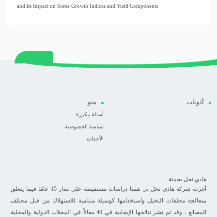
and its Impact on Some Growth Indices and Yield Components
أذونات
منو
أسئلة مكررة
سياسة الخصوصية
الأحداث
هادي نخل بحمتة
أجرت شركة هادي نخل بی همتا دراسات مستفيضة على مدار 15 عامًا فيما يتعلق
بمعالجة مخلفات النخيل واستخدامها كوسيلة متنامية للاستهلاك من قبل مختلف
المصانع ، وقد تم نشر نتائجها الإيجابية في 40 مقالاً في المجلات الدولية والمحلية