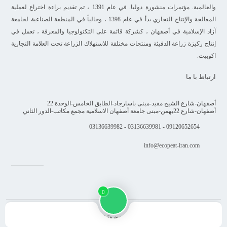
والعالمية. مؤتمرات منشورة دوليا. في عام 1391 ، تم تقديم براءة اختراع لعملية
المعالجة والإنتاج التجاري بدأ في عام 1398 ، وحالياً في المنطقة الصناعية لجامعة
آزاد الإسلامية في أصفهان ، كشركة قائمة على التكنولوجيا والمعرفة ، تعمل في
إنتاج ركيزة زراعة الدفيئة ومنتجات مختلفة للاستهلاك الزراعة تحت العلامة التجارية
اکوبیت.
ارتباط با ما
أصفهان-شارع الشيخ مفيد-مبنى باسارجاد-الطابق الخامس-الوحدة 22
أصفهان-شارع 22بهمن-مبنى جامعة أصفهان الاسلامية مجمع مكاتب-الدور الثاني
09120652654 - 03136639981 - 03136639982
info@ecopeat-iran.com
0
جميع الحقوق محفوظة لهذا الموقع. تصميم وتنفيذ شركة دلتاپي