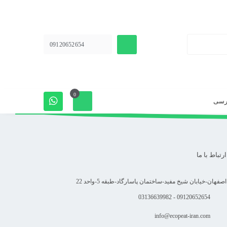
09120652654
0
رسی
ارتباط با ما
اصفهان-خیابان شیخ مفید-ساختمان پاسارگاد-طبقه 5-واحد 22
09120652654 - 03136639982
info@ecopeat-iran.com