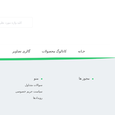
compare
لیست مقایسه خالی می باشد
خـانه
کاتالوگ محصولات
گالری تصاویر
مجوز ها
منو
سوالات متداول
سیاست حریم خصوصی
رویدادها