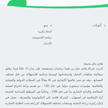
أذونات
منو
أسئلة مكررة
سياسة الخصوصية
الأحداث
هادي نخل بحمتة
أجرت شركة هادي نخل بی همتا دراسات مستفيضة على مدار 15 عامًا فيما يتعلق
بمعالجة مخلفات النخيل واستخدامها كوسيلة متنامية للاستهلاك من قبل مختلف
المصانع ، وقد تم نشر نتائجها الإيجابية في 40 مقالاً في المجلات الدولية والمحلية
والعالمية. مؤتمرات منشورة دوليا. في عام 1391 ، تم تقديم براءة اختراع لعملية
المعالجة والإنتاج التجاري بدأ في عام 1398 ، وحالياً في المنطقة الصناعية لجامعة
آزاد الإسلامية في أصفهان ، كشركة قائمة على التكنولوجيا والمعرفة ، تعمل في
إنتاج ركيزة زراعة الدفيئة ومنتجات مختلفة للاستهلاك الزراعة تحت العلامة التجارية