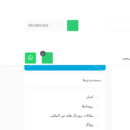
صفحه اینستاگرام
اخبار مقالات و تخفیفات گروهی را دنبال کنید
09120652654
Ecopeat.iran
کانال تلگرام
0
رسی
اخبار مقالات و تخفیفات گروهی را دنبال کنید
@ecopeat.iran
دسته‌بندی‌ها
اخبار
رویدادها
مقالات ژورنال های بین المللی
وبلاگ