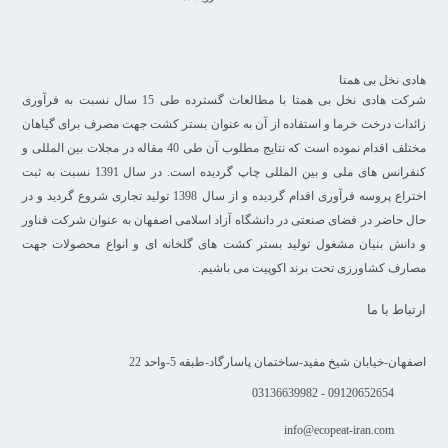
هادی نخل بی همتا
شرکت هادی نخل بی همتا با مطالعات گسترده طی 15 سال نسبت به فرآوری
زائدات درخت خرما و استفاده از آن به عنوان بستر کشت جهت مصرف برای گیاهان
مختلف اقدام نموده است که نتایج مطلوب آن طی 40 مقاله در مجلات بین المللی و
کنفرانس های ملی و بین المللی چاپ گردیده است. در سال 1391 نسبت به ثبت
اختراع پروسه فرآوری اقدام گردیده و از سال 1398 تولید تجاری شروع گردید و در
حال حاضر در فضای صنعتی در دانشگاه آزاد اسلامی اصفهان به عنوان شرکت فناور
و دانش بنیان مشغول تولید بستر کشت های گلخانه ای و انواع محصولات جهت
مصارف کشاورزی تحت برند اکوپیت می باشیم.
ارتباط با ما
اصفهان-خیابان شیخ مفید-ساختمان پاسارگاد-طبقه 5-واحد 22
09120652654 - 03136639982
info@ecopeat-iran.com