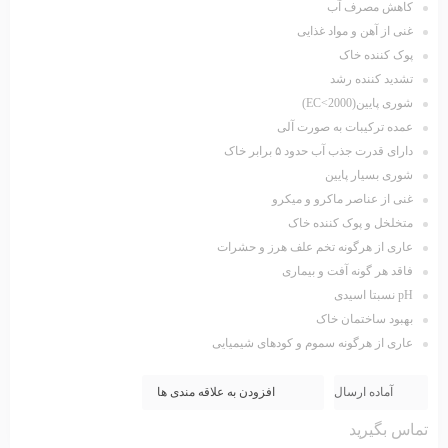
کاهش مصرف آب
غنی از آهن و مواد غذایی
پوک کننده خاک
تشدید کننده رشد
شوری پایین(EC<2000)
عمده ترکیبات به صورت آلی
دارای قدرت جذب آب حدود ۵ برابر خاک
شوری بسیار پایین
غنی از عناصر ماکرو و میکرو
متخلخل و پوک کننده خاک
عاری از هرگونه تخم علف هرز و حشرات
فاقد هر گونه آفت و بیماری
pH نسبتا اسیدی
بهبود ساختمان خاک
عاری از هرگونه سموم و کودهای شیمیایی
آماده ارسال
افزودن به علاقه مندی ها
تماس بگیرید