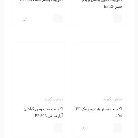
سبز EP RF
5
تماس بگیرید
تماس بگیرید
اکوپیت بستر هیدروپونیک EP
اکوپیت مخصوص گیاهان
404
آپارتمانی EP 303
3