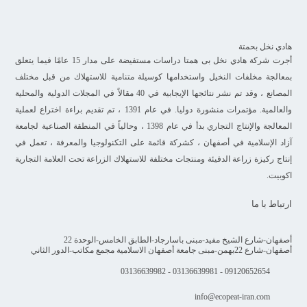
هادي نخل بحمتة
أجرت شركة هادي نخل بی همتا دراسات مستفيضة على مدار 15 عامًا فيما يتعلق
بمعالجة مخلفات النخيل واستخدامها كوسيلة متنامية للاستهلاك من قبل مختلف
المصانع ، وقد تم نشر نتائجها الإيجابية في 40 مقالاً في المجلات الدولية والمحلية
والعالمية. مؤتمرات منشورة دوليا. في عام 1391 ، تم تقديم براءة اختراع لعملية
المعالجة والإنتاج التجاري بدأ في عام 1398 ، وحالياً في المنطقة الصناعية لجامعة
آزاد الإسلامية في أصفهان ، كشركة قائمة على التكنولوجيا والمعرفة ، تعمل في
إنتاج ركيزة زراعة الدفيئة ومنتجات مختلفة للاستهلاك الزراعة تحت العلامة التجارية
اکوبیت.
ارتباط با ما
أصفهان-شارع الشيخ مفيد-مبنى باسارجاد-الطابق الخامس-الوحدة 22
أصفهان-شارع 22بهمن-مبنى جامعة أصفهان الاسلامية مجمع مكاتب-الدور الثاني
09120652654 - 03136639981 - 03136639982
info@ecopeat-iran.com